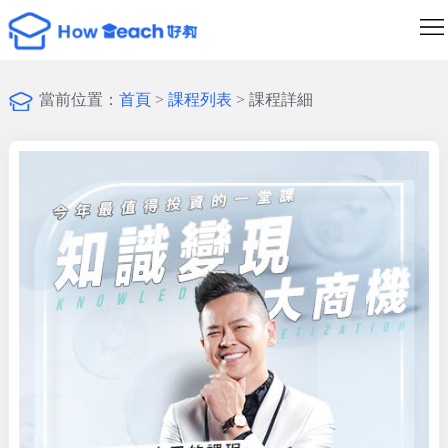
課
程
講
當前位置：
首頁
>
課程列表
> 課程詳細
列
師
最
表
列
新
成
表
消
為
登
息
創
入/
作
註
者
冊