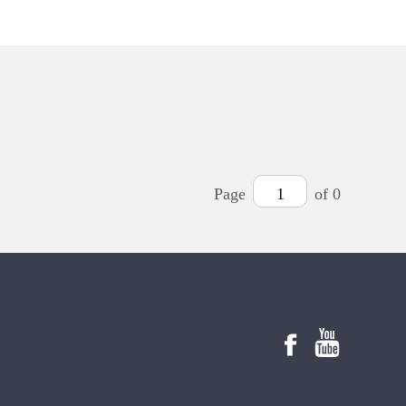
Page
1
of 0