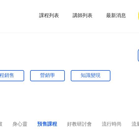
課程列表
講師列表
最新消息
程銷售
營銷學
知識變現
破
身心靈
預售課程
好教研討會
流行時尚
流