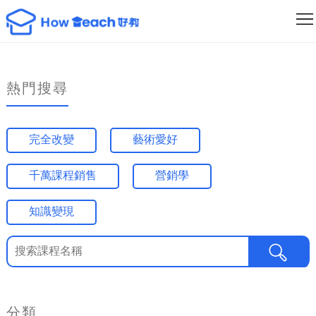
課
程
講
列
師
最
熱門搜尋
表
列
新
成
完全改變
藝術愛好
表
消
為
登
千萬課程銷售
營銷學
息
創
入/
作
註
知識變現
者
冊
分類