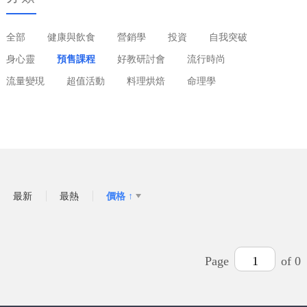
全部
健康與飲食
營銷學
投資
自我突破
身心靈
預售課程
好教研討會
流行時尚
流量變現
超值活動
料理烘焙
命理學
最新
最熱
價格 ↑
Page
1
of 0