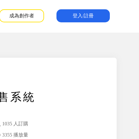
成為創作者
登入/註冊
售系統
1035 人訂購
3355 播放量