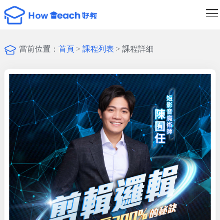
課
程
講
當前位置：
首頁
>
課程列表
> 課程詳細
列
師
最
表
列
新
成
表
消
為
登
息
創
入/
作
註
者
冊