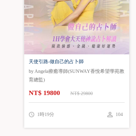
佛光普照幸福如來:掌握生與死的智慧
by 曾孟如
NT$ 4900
NT$ 0
1時59分
31