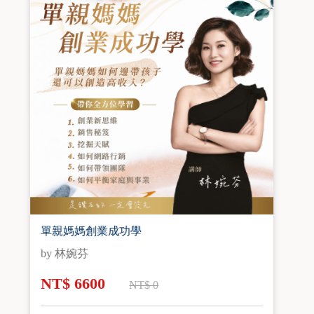
AI影音智能製片術
by 楊阿財
NT$ 2970
NT$ 0