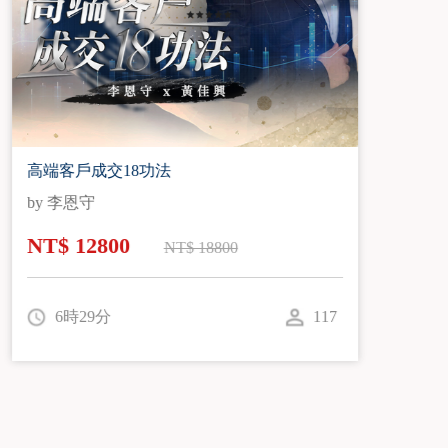
銷售型演說三個月養成計畫
by 朱鵬翰老師
NT$ 25600
NT$ 33880
15時41分
76