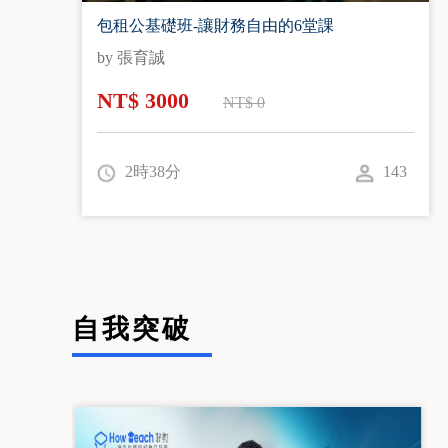
包租公基礎班-讓財務自由的6堂課
by 張育誠
NT$ 3000
NT$ 0
2時38分
143
自我突破