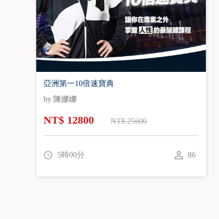
A級人脈經營寶典
by 李康瑞
NT$ 12800
NT$ 22800
5時51分
68