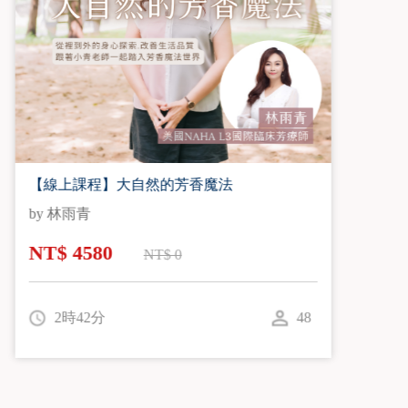
生命中最需要的自信課 - 女人立即充滿信心
六堂課
by 林筱倩
NT$ 9800
NT$ 16800
3時03分
173