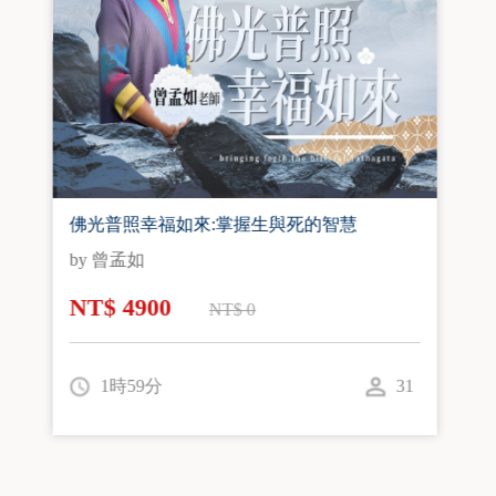
【線上課程】大自然的芳香魔法
by 林雨青
NT$ 4580
NT$ 0
2時42分
48