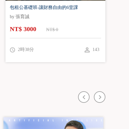
包租公基礎班-讓財務自由的6堂課
by 張育誠
NT$ 3000
NT$ 0
2時38分
143