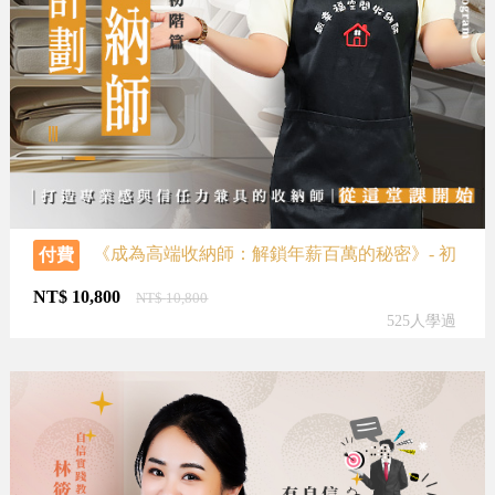
《成為高端收納師：解鎖年薪百萬的秘密》- 初
付費
階課程
NT$
10,800
NT$
10,800
525人學過