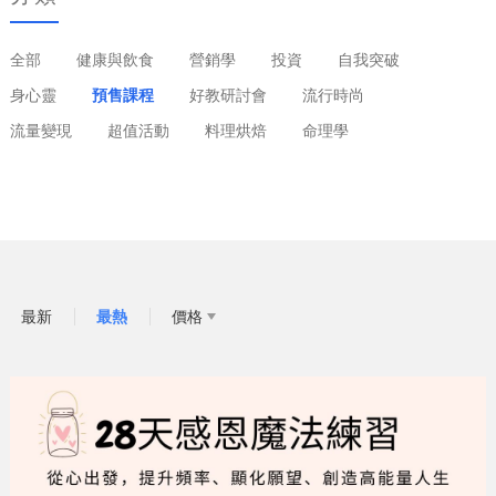
全部
健康與飲食
營銷學
投資
自我突破
身心靈
預售課程
好教研討會
流行時尚
流量變現
超值活動
料理烘焙
命理學
最新
最熱
價格