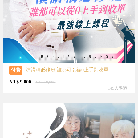
演講稿必修班 誰都可以從0上手到收單
付費
NT$
9,000
NT$
18,000
149人學過