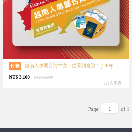
越南人專屬台灣中文：從零到會說！ TIẾNG
付費
TRUNG ĐÀI LOAN DÀNH CHO NGƯỜI VIỆT TỪ
ĐẦU ĐẾN THÀNH THẠO
NT$
3,100
NT$
16,800
111人學過
Page
1
of 1