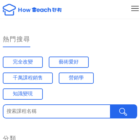
課
程
講
列
師
最
熱門搜尋
表
列
新
成
完全改變
藝術愛好
表
消
為
登
千萬課程銷售
營銷學
息
創
入/
作
註
知識變現
者
冊
分類