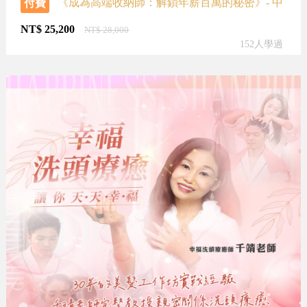
《成為高端收納師：解鎖年薪百萬的秘密》- 中
付費
階課程
NT$
25,200
NT$
28,000
152人學過