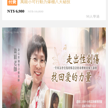
萬能小可行動力爆棚八大秘技
付費
NT$
6,980
NT$
16,800
98人學過