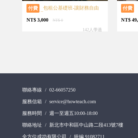
包租公基礎班-讓財務自由
付費
付費
的6堂課
NT$
3,000
NT$
49
NT$
0
142人學過
聯絡專線
/
02-66057250
服務信箱
/
service@howteach.com
服務時間
/
週一至週五10:00-18:00
聯絡地址
/
新北市中和區中山路二段413號7樓
全方位成功有限公司
/
統編 91082711