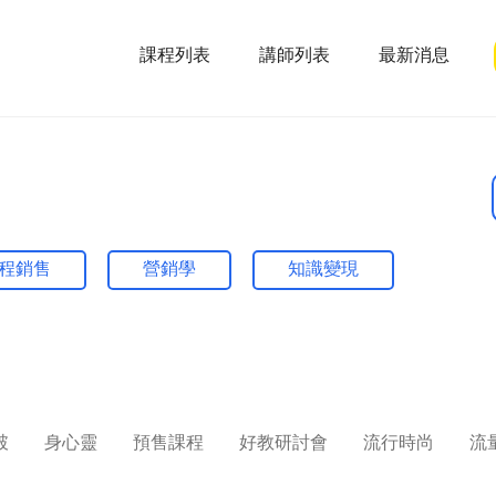
課程列表
講師列表
最新消息
程銷售
營銷學
知識變現
破
身心靈
預售課程
好教研討會
流行時尚
流