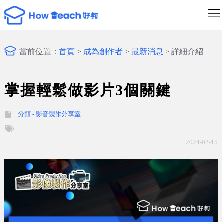
最
新
關
當前位置：
首頁
>
成為創作者
>
最新消息
> 詳細介紹
消
於
製
息
好
課
好
掌握輕鬆做影片3個關鍵
教
服
教
成
分類 - 影音製作分享室
務
專
為
登
2024-02-15
屬
創
入/
課
作
註
程
者
冊